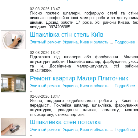
...
02-08-2026 13:47
Якісно поклею шпалери, пофарбую стелі та стіни
виконаю професійно інші малярні роботи за доступним
цінами. Досвід роботи 17 років. Усі райони Києва, бе
вихідних. 0974208385.
Шпаклівка стін стель Київ
Элитный ремонт
,
Украина, Киев и область
...
Подробнее
...
02-08-2026 13:47
Підготовка під шпалери або фарбування. Малярн
штукатурні роботи. Поклейка шпалер, фарбування, укос
та ін. Досвідчена маляр-штукатур. Усі райони
0974208385.
Ремонт квартир Маляр Плиточник
Элитный ремонт
,
Украина, Киев и область
...
Подробнее
...
02-08-2026 13:47
Якісно, недорого оздоблювальні роботи у Києві т
передмісті. Поклейка шпалер, шпаклівка, фарбування
штукатурка, укладання плитки, ламінату, монта
гіпсокартону, стяжка підлоги.
Шпаклёвка стен потолка
Элитный ремонт
,
Украина, Киев и область
...
Подробнее
...