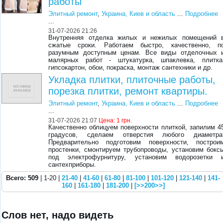
работы
Элитный ремонт
,
Украина, Киев и область
...
Подробнее
...
31-07-2026 21:26
Внутренняя отделка жилых и нежилых помещений 
сжатые сроки. Работаем быстро, качественно, п
разумным доступным ценам. Все виды отделочных 
малярных работ - штукатурка, шпаклевка, плитка
гипсокартон, обои, покраска, монтаж сантехники и др.
Укладка плитки, плиточные работы,
порезка плитки, ремонт квартиры.
Элитный ремонт
,
Украина, Киев и область
...
Подробнее
...
31-07-2026 21:07
Цена:
1 грн.
Качественно облицуем поверхности плиткой, запилим 4
градусов, сделаем отверстия любого диаметра
Предварительно подготовим поверхности, построи
простенки, смонтируем трубопроводы, установим бокс
под электрофурнитуру, установим водорозетки 
сантехприборы.
Всего: 509
| 1-20 |
21-40
|
41-60
|
61-80
|
81-100
|
101-120
|
121-140
|
141-
160
|
161-180
|
181-200
|
[>>200>>]
Слов нет, надо видеть