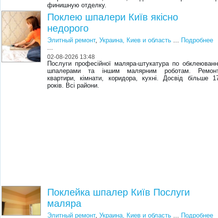
финишную отделку.
Поклею шпалери Київ якісно
недорого
Элитный ремонт
,
Украина, Киев и область
...
Подробнее
...
02-08-2026 13:48
Послуги професійної маляра-штукатура по обклеюванн
шпалерами та іншим малярним роботам. Ремон
квартири, кімнати, коридора, кухні. Досвід більше 1
років. Всі райони.
Поклейка шпалер Київ Послуги
маляра
Элитный ремонт
,
Украина, Киев и область
...
Подробнее