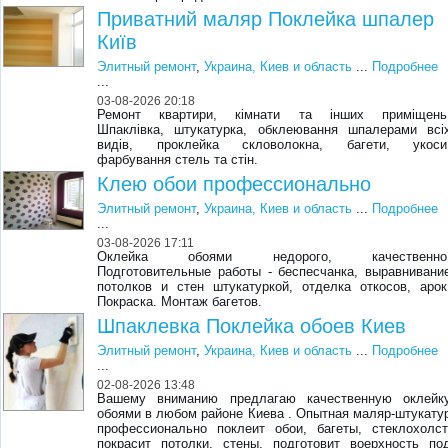
Приватний маляр Поклейка шпалер
Київ
Элитный ремонт
,
Украина, Киев и область
...
Подробнее
...
03-08-2026 20:18
Ремонт квартири, кімнати та інших приміщень
Шпаклівка, штукатурка, обклеювання шпалерами всі
видів, проклейка скловолокна, багети, укоси
фарбування стель та стін.
Клею обои профессионально
Элитный ремонт
,
Украина, Киев и область
...
Подробнее
...
03-08-2026 17:11
Оклейка обоями недорого, качественно
Подготовительные работы - беспесчанка, выравнивани
потолков и стен штукатуркой, отделка откосов, арок
Покраска. Монтаж багетов.
Шпаклевка Поклейка обоев Киев
Элитный ремонт
,
Украина, Киев и область
...
Подробнее
...
02-08-2026 13:48
Вашему вниманию предлагаю качественную оклейк
обоями в любом районе Киева . Опытная маляр-штукату
профессионально поклеит обои, багеты, стеклохолст
покрасит потолки, стены, подготовит воерхность по