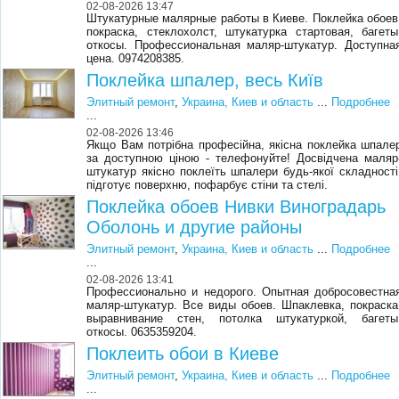
02-08-2026 13:47
Штукатурные малярные работы в Киеве. Поклейка обоев
покраска, стеклохолст, штукатурка стартовая, багеты
откосы. Профессиональная маляр-штукатур. Доступна
цена. 0974208385.
Поклейка шпалер, весь Київ
Элитный ремонт
,
Украина, Киев и область
...
Подробнее
...
02-08-2026 13:46
Якщо Вам потрібна професійна, якісна поклейка шпале
за доступною ціною - телефонуйте! Досвідчена маляр
штукатур якісно поклеїть шпалери будь-якої складності
підготує поверхню, пофарбує стіни та стелі.
Поклейка обоев Нивки Виноградарь
Оболонь и другие районы
Элитный ремонт
,
Украина, Киев и область
...
Подробнее
...
02-08-2026 13:41
Профессионально и недорого. Опытная добросовестна
маляр-штукатур. Все виды обоев. Шпаклевка, покраска
выравнивание стен, потолка штукатуркой, багеты
откосы. 0635359204.
Поклеить обои в Киеве
Элитный ремонт
,
Украина, Киев и область
...
Подробнее
...