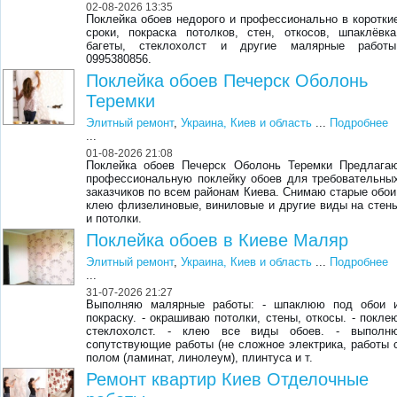
02-08-2026 13:35
Поклейка обоев недорого и профессионально в коротки
сроки, покраска потолков, стен, откосов, шпаклёвка
багеты, стеклохолст и другие малярные работы
0995380856.
Поклейка обоев Печерск Оболонь
Теремки
Элитный ремонт
,
Украина, Киев и область
...
Подробнее
...
01-08-2026 21:08
Поклейка обоев Печерск Оболонь Теремки Предлага
профессиональную поклейку обоев для требовательны
заказчиков по всем районам Киева. Снимаю старые обои
клею флизелиновые, виниловые и другие виды на стен
и потолки.
Поклейка обоев в Киеве Маляр
Элитный ремонт
,
Украина, Киев и область
...
Подробнее
...
31-07-2026 21:27
Выполняю малярные работы: - шпаклюю под обои 
покраску. - окрашиваю потолки, стены, откосы. - покле
стеклохолст. - клею все виды обоев. - выполн
сопутствующие работы (не сложное электрика, работы 
полом (ламинат, линолеум), плинтуса и т.
Ремонт квартир Киев Отделочные