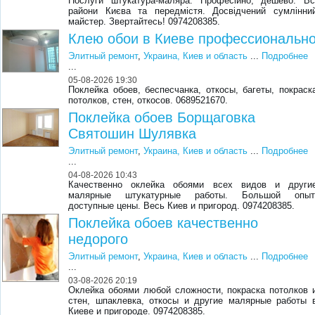
Послуги штукатура-маляра. Професійно, дешево. Вс
райони Києва та передмістя. Досвідчений сумлінни
майстер. Звертайтесь! 0974208385.
Клею обои в Киеве профессиональн
Элитный ремонт
,
Украина, Киев и область
...
Подробнее
...
05-08-2026 19:30
Поклейка обоев, беспесчанка, откосы, багеты, покраск
потолков, стен, откосов. 0689521670.
Поклейка обоев Борщаговка
Святошин Шулявка
Элитный ремонт
,
Украина, Киев и область
...
Подробнее
...
04-08-2026 10:43
Качественно оклейка обоями всех видов и други
малярные штукатурные работы. Большой опыт
доступные цены. Весь Киев и пригород. 0974208385.
Поклейка обоев качественно
недорого
Элитный ремонт
,
Украина, Киев и область
...
Подробнее
...
03-08-2026 20:19
Оклейка обоями любой сложности, покраска потолков 
стен, шпаклевка, откосы и другие малярные работы 
Киеве и пригороде. 0974208385.